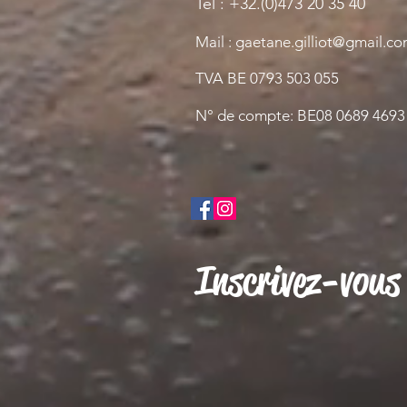
Tél : +32.(0)473 20 35 40
Mail : gaetane.gilliot@gmail.c
TVA BE 0793 503 055
N° de compte: BE08 0689 4693
Inscrivez-vous 