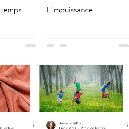
e temps
L'impuissance
Gaétane Gilliot
de lecture
1 janv. 2023
2 min de lecture