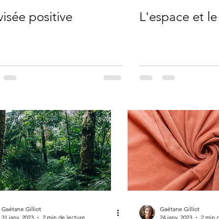
visée positive
L'espace et l
Gaétane Gilliot
Gaétane Gilliot
31 janv. 2023
2 min de lecture
24 janv. 2023
2 min 