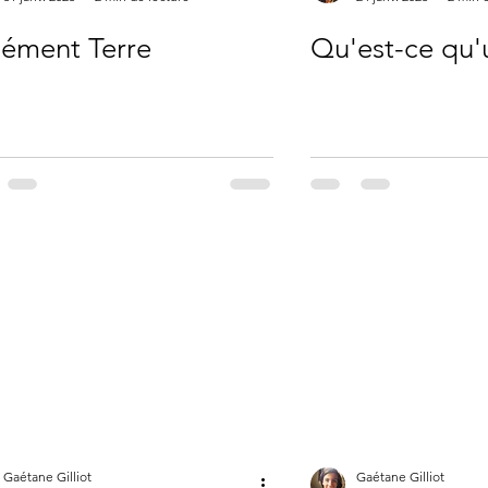
lément Terre
Qu'est-ce qu'
Gaétane Gilliot
Gaétane Gilliot