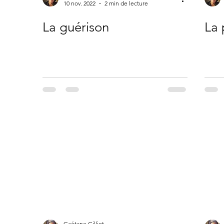
10 nov. 2022
2 min de lecture
La guérison
La 
Gaétane Gilliot