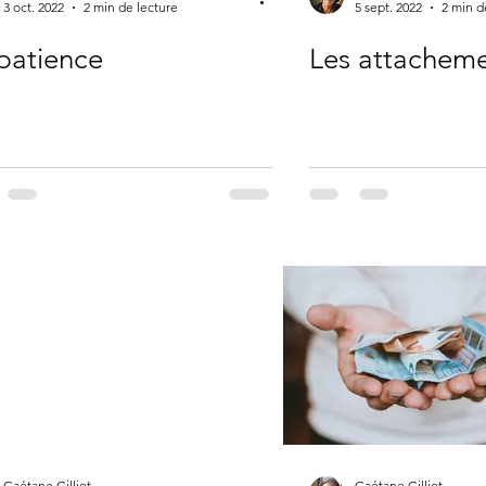
3 oct. 2022
2 min de lecture
5 sept. 2022
2 min d
patience
Les attachem
Gaétane Gilliot
Gaétane Gilliot