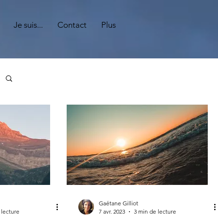
Je suis...
Contact
Plus
Gaétane Gilliot
 lecture
7 avr. 2023
3 min de lecture