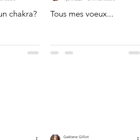
un chakra?
Tous mes voeux...
Gaétane Gilliot