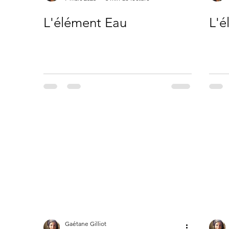
L'élément Eau
L'é
Gaétane Gilliot