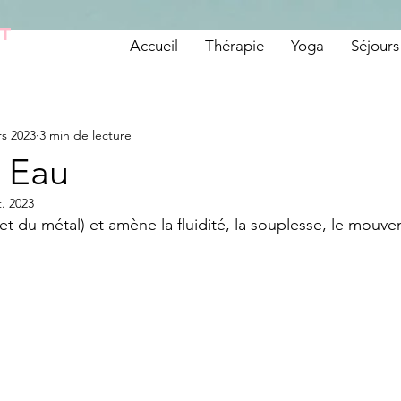
OT
Accueil
Thérapie
Yoga
Séjours
rs 2023
3 min de lecture
 Eau
t. 2023
 (et du métal) et amène la fluidité, la souplesse, le mouve