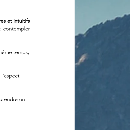
s et intuitifs
r
, contempler 
 même temps, 
 l'aspect 
 prendre un 