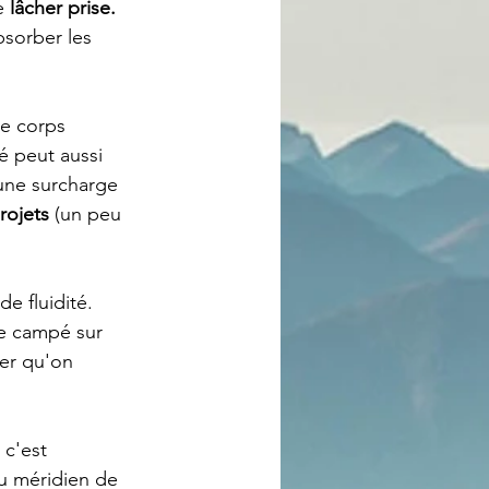
e 
lâcher prise.
bsorber les 
re corps 
té peut aussi 
 une surcharge 
rojets
 (un peu 
de fluidité. 
e campé sur 
ier qu'on 
 c'est 
du méridien de 