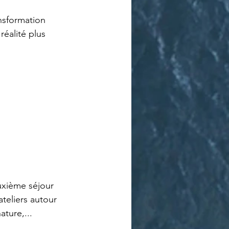
sformation 
réalité plus 
uxième séjour 
eliers autour 
ture,... 