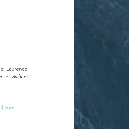
e, Laurence 
 et vivifiant!
il.com