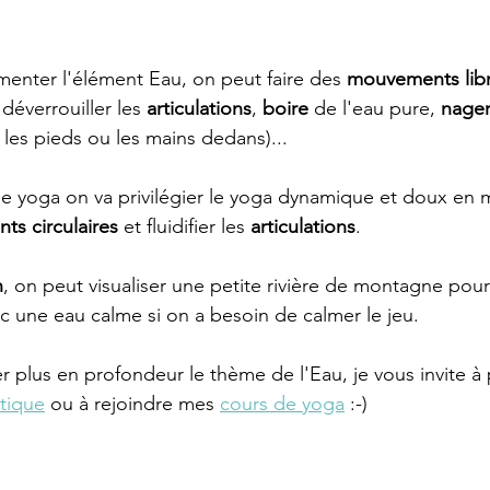
menter l'élément Eau, on peut faire des 
mouvements libre
éverrouiller les 
articulations
, 
boire
 de l'eau pure, 
nage
e les pieds ou les mains dedans)...
de yoga on va privilégier le yoga dynamique et doux en
s circulaires
 et fluidifier les 
articulations
. 
n
, on peut visualiser une petite rivière de montagne pour
ec une eau calme si on a besoin de calmer le jeu. 
r plus en profondeur le thème de l'Eau, je vous invite à
tique
 ou à rejoindre mes 
cours de yoga
 :-) 