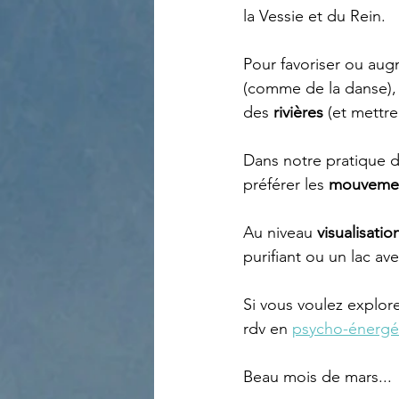
la Vessie et du Rein. 
Pour favoriser ou aug
(comme de la danse), d
des 
rivières
 (et mettr
Dans notre pratique 
préférer les 
mouvement
Au niveau 
visualisatio
purifiant ou un lac av
Si vous voulez explore
rdv en 
psycho-énergé
Beau mois de mars...