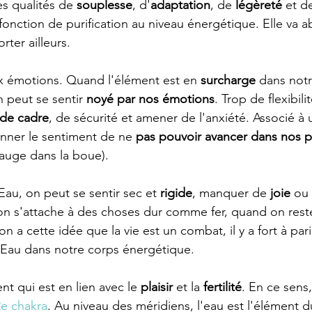
s qualités de 
souplesse
, d'
adaptation
, de
 légèreté
 et d
onction de purification au niveau énergétique. Elle va a
rter ailleurs. 
x émotions. Quand l'élément est en 
surcharge
 dans not
 peut se sentir 
noyé par nos émotions
. Trop de flexibili
de cadre
, de sécurité et amener de l'anxiété. Associé à
onner le sentiment de ne 
pas pouvoir avancer dans nos p
uge dans la boue). 
Eau, on peut se sentir sec et 
rigide
, manquer de 
joie
 ou 
n s'attache à des choses dur comme fer, quand on rest
n a cette idée que la vie est un combat, il y a fort à par
Eau dans notre corps énergétique. 
nt qui est en lien avec le 
plaisir
 et la 
fertilité
. En ce sens,
2e chakra
. Au niveau des méridiens, l'eau est l'élément 